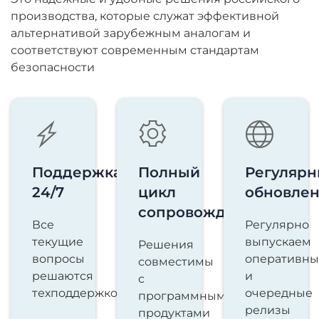
производства, которые служат эффективной
альтернативой зарубежным аналогам и
соответствуют современным стандартам
безопасности
Поддержка
Полный
Регуляр
24/7
цикл
обновле
сопровождения
Все
Регулярно
текущие
выпускаем
Решения
вопросы
оперативны
совместимы
решаются
и
с
техподдержкой
очередные
программными
релизы
продуктами