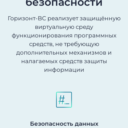
безопасности
Горизонт-ВС реализует защищённую
виртуальную среду
функционирования программных
средств, не требующую
дополнительных механизмов и
налагаемых средств защиты
информации
Безопасность данных