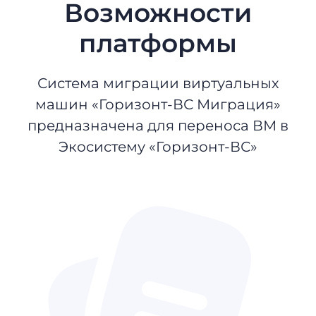
Возможности
платформы
Система миграции виртуальных
машин «Горизонт-ВС Миграция»
предназначена для переноса ВМ в
Экосистему «Горизонт-ВС»