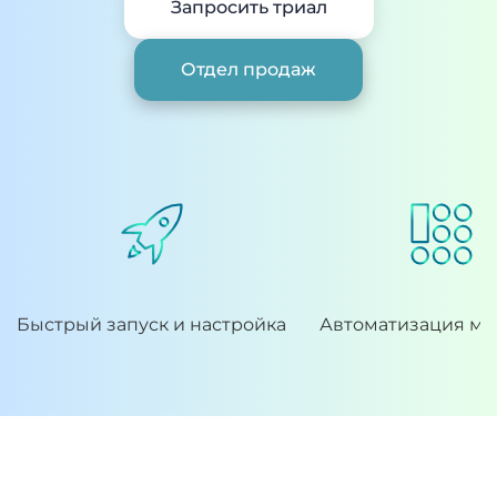
Запросить триал
Отдел продаж
Быстрый запуск и настройка
Автоматизация ми