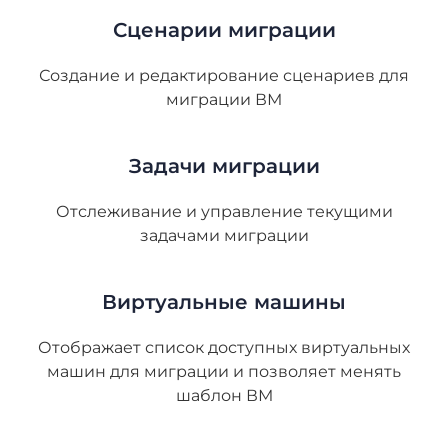
Сценарии миграции
Создание и редактирование сценариев для
миграции ВМ
Задачи миграции
Отслеживание и управление текущими
задачами миграции
Виртуальные машины
Отображает список доступных виртуальных
машин для миграции и позволяет менять
шаблон ВМ