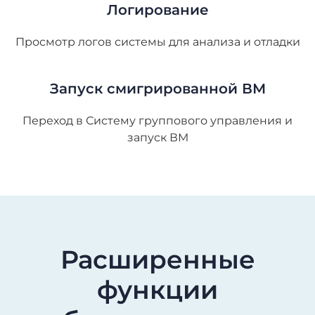
Логирование
Просмотр логов системы для анализа и отладки
Запуск смигрированной ВМ
Переход в Систему группового управления и
запуск ВМ
Расширенные
функции