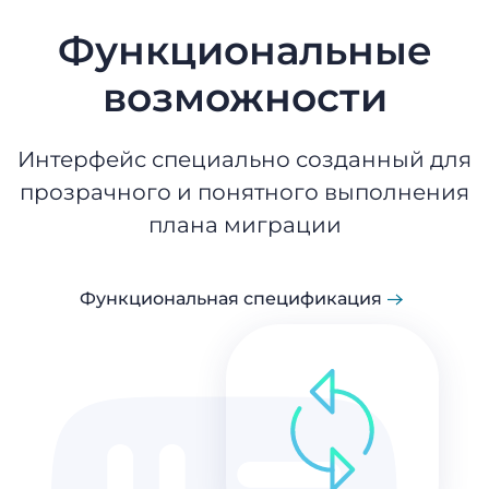
Функциональные
возможности
Интерфейс специально созданный для
прозрачного и понятного выполнения
плана миграции
Функциональная спецификация