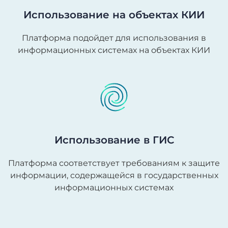
Использование на объектах КИИ
Платформа подойдет для использования в
информационных системах на объектах КИИ
Использование в ГИС
Платформа соответствует требованиям к защите
информации, содержащейся в государственных
информационных системах