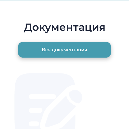
Документация
Вся документация